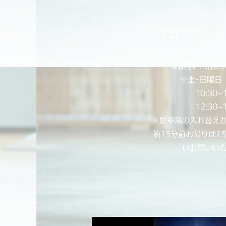
土日スクール
：
受講料
滑走料
​※土･日曜
10:30~
​12:30~
​※駐車場の入れ替え
始15分前お帰りは1
いお願いい