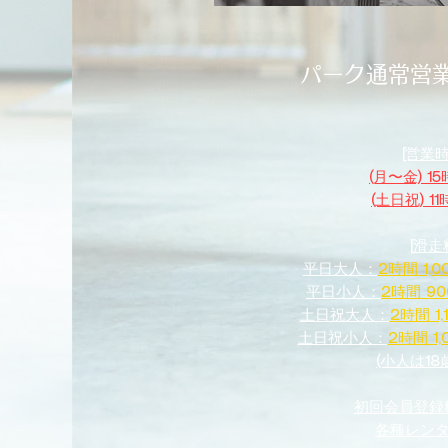
パーク通常営
[営業時
(月〜金) 1
(土日祝) 1
[滑走
平日大人：
2時間 1,0
平日小人：
2時間 90
土日祝大人：
2時間 1,
土日祝小人：
2時間 1,
(小人は18
初回会員登録
​各種レン