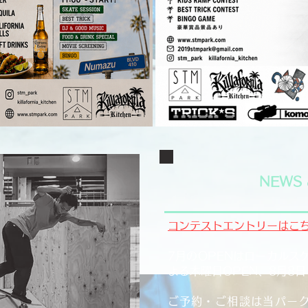
NEWS 
​コンテストエントリーはこち
7
月のOPENはローカルス
よる木曜日OPEN、8月8
​ご予約・ご相談は当パークI