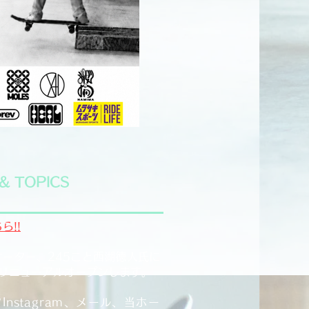
& TOPICS​
ら!!
ケーター、245こと西湖徳人氏に
日リニューアルオープンします。
nstagram、メール、当ホー