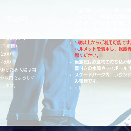
​当施設は、スケートボード
ラインスケート等のご利用
（不定期）
​スケボーパークのご利用に
者が多い場合入場制限をさ
ご了承ください。​
＋2,000円
​5歳以上からご利用可能で
日（不定期）
ヘルメットを着用し、保護
12:00
場ください。
14:00
当施設は飲食物の持ち込み禁
蓋付きの水筒やマイボトル
があるため入場は開
​スケートパーク内、ラウン
5分以内でよろしく
み禁煙です。
たします。
e.t.c...........