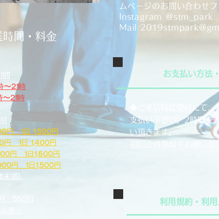
ムページのお問い合わせフ
​Instagram @stm_park
Mail
2019stmpark@gm
業時間・料金
お支払い方法
間]​
5時〜21時
1時〜21時
◆ご来店時に受付にて、
支払い下さい。2時間を
料]
い頂きます。
00円 1日 1,500円
0円 1日 1,400円
​初回会員登録をお願い致
100円 1日1,600円
000円 1日1,500円
歳未満)
料 550円
利用規約・利用
タル有り